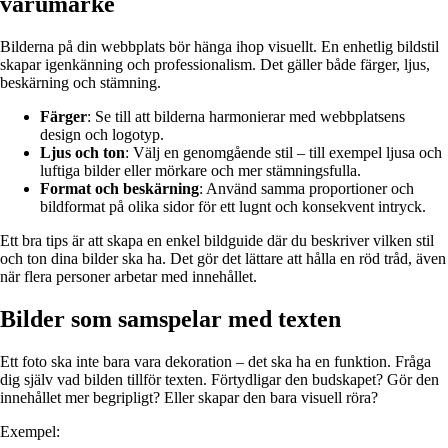
varumärke
Bilderna på din webbplats bör hänga ihop visuellt. En enhetlig bildstil
skapar igenkänning och professionalism. Det gäller både färger, ljus,
beskärning och stämning.
Färger
: Se till att bilderna harmonierar med webbplatsens
design och logotyp.
Ljus och ton
: Välj en genomgående stil – till exempel ljusa och
luftiga bilder eller mörkare och mer stämningsfulla.
Format och beskärning
: Använd samma proportioner och
bildformat på olika sidor för ett lugnt och konsekvent intryck.
Ett bra tips är att skapa en enkel bildguide där du beskriver vilken stil
och ton dina bilder ska ha. Det gör det lättare att hålla en röd tråd, även
när flera personer arbetar med innehållet.
Bilder som samspelar med texten
Ett foto ska inte bara vara dekoration – det ska ha en funktion. Fråga
dig själv vad bilden tillför texten. Förtydligar den budskapet? Gör den
innehållet mer begripligt? Eller skapar den bara visuell röra?
Exempel: