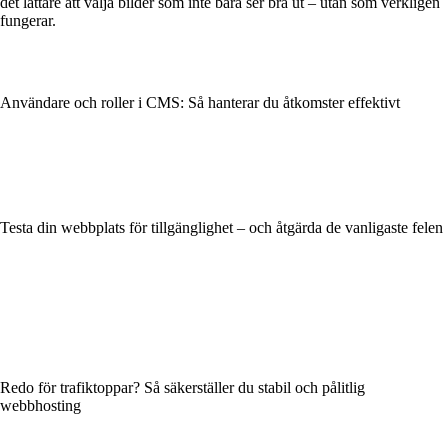
det lättare att välja bilder som inte bara ser bra ut – utan som verkligen
fungerar.
Användare och roller i CMS: Så hanterar du åtkomster effektivt
Testa din webbplats för tillgänglighet – och åtgärda de vanligaste felen
Redo för trafiktoppar? Så säkerställer du stabil och pålitlig
webbhosting