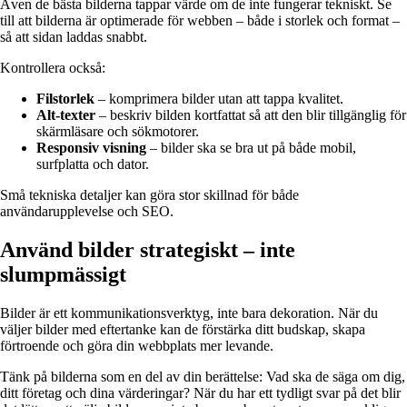
Även de bästa bilderna tappar värde om de inte fungerar tekniskt. Se
till att bilderna är optimerade för webben – både i storlek och format –
så att sidan laddas snabbt.
Kontrollera också:
Filstorlek
– komprimera bilder utan att tappa kvalitet.
Alt-texter
– beskriv bilden kortfattat så att den blir tillgänglig för
skärmläsare och sökmotorer.
Responsiv visning
– bilder ska se bra ut på både mobil,
surfplatta och dator.
Små tekniska detaljer kan göra stor skillnad för både
användarupplevelse och SEO.
Använd bilder strategiskt – inte
slumpmässigt
Bilder är ett kommunikationsverktyg, inte bara dekoration. När du
väljer bilder med eftertanke kan de förstärka ditt budskap, skapa
förtroende och göra din webbplats mer levande.
Tänk på bilderna som en del av din berättelse: Vad ska de säga om dig,
ditt företag och dina värderingar? När du har ett tydligt svar på det blir