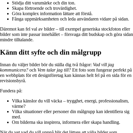
Stödja ditt varumärke och din ton.
Skapa förtroende och trovärdighet.
Göra komplex information lättare att förstå.
Fånga uppmärksamheten och leda användaren vidare på sidan.
Däremot kan fel val av bilder – till exempel generiska stockfoton eller
bilder som inte passar innehållet – försvaga ditt budskap och göra sidan
mindre tilltalande.
Känn ditt syfte och din målgrupp
Innan du väljer bilder bör du ställa dig två frågor:
Vad vill jag
kommunicera?
och
Vem talar jag till?
Ett foto som fungerar perfekt på
en webbplats för ett designföretag kan kännas helt fel på en sida för en
revisionsbyrå.
Fundera på:
Vilka känslor du vill väcka – trygghet, energi, professionalism,
värme?
Vilka situationer eller personer din målgrupp kan identifiera sig
med.
Om bilderna ska inspirera, informera eller skapa handling.
När du vet vad du vill uppnå blir det lättare att välja bilder som