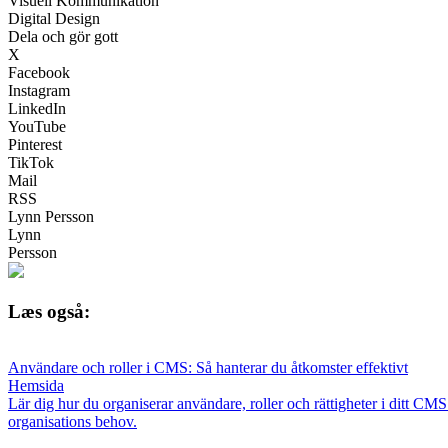
Visuell Kommunikation
Digital Design
Dela och gör gott
X
Facebook
Instagram
LinkedIn
YouTube
Pinterest
TikTok
Mail
RSS
Lynn Persson
Lynn
Persson
Læs også:
Användare och roller i CMS: Så hanterar du åtkomster effektivt
Hemsida
Lär dig hur du organiserar användare, roller och rättigheter i ditt CMS
organisations behov.