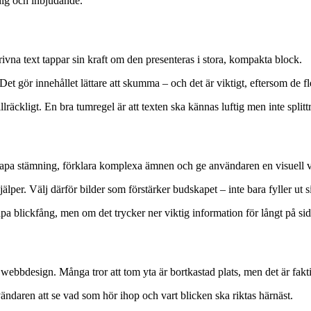
rdig och inbjudande.
ivna text tappar sin kraft om den presenteras i stora, kompakta block.
t gör innehållet lättare att skumma – och det är viktigt, eftersom de fles
tillräckligt. En bra tumregel är att texten ska kännas luftig men inte splitt
 skapa stämning, förklara komplexa ämnen och ge användaren en visuell
jälper. Välj därför bilder som förstärker budskapet – inte bara fyller ut s
pa blickfång, men om det trycker ner viktig information för långt på sid
 webbdesign. Många tror att tom yta är bortkastad plats, men det är fakt
användaren att se vad som hör ihop och vart blicken ska riktas härnäst.