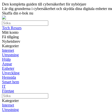
Den kompletta guiden till cybersäkerhet för nybörjare
Lär dig grunderna i cybersäkerhet och skydda dina digitala enheter med
Skaffa din e-bok nu
Tech Resurs
Mitt konto
Få tillgång
Nyhetsbrev
Kategorier
Internet
Utrustning
Hjälp
Appar
Enheter
Utveckling
Hemsida
Smart hem
IT
Företag
Kategorier
Internet
Utrustning