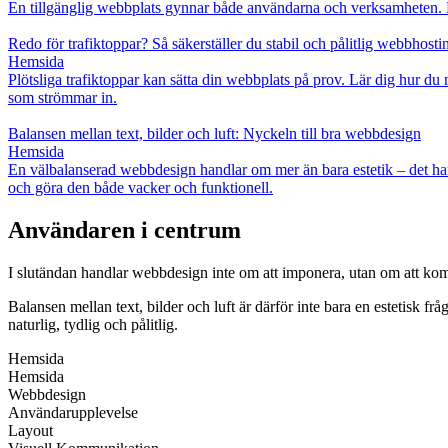
En tillgänglig webbplats gynnar både användarna och verksamheten. Lär d
Redo för trafiktoppar? Så säkerställer du stabil och pålitlig webbhosti
Hemsida
Plötsliga trafiktoppar kan sätta din webbplats på prov. Lär dig hur du 
som strömmar in.
Balansen mellan text, bilder och luft: Nyckeln till bra webbdesign
Hemsida
En välbalanserad webbdesign handlar om mer än bara estetik – det hand
och göra den både vacker och funktionell.
Användaren i centrum
I slutändan handlar webbdesign inte om att imponera, utan om att komm
Balansen mellan text, bilder och luft är därför inte bara en estetisk 
naturlig, tydlig och pålitlig.
Hemsida
Hemsida
Webbdesign
Användarupplevelse
Layout