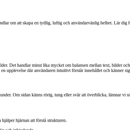
lar om att skapa en tydlig, luftig och användarvänlig helhet. Lär dig h
lder. Det handlar minst lika mycket om balansen mellan text, bilder och
n upplevelse där användaren intuitivt förstår innehållet och känner sig tr
nder. Om sidan känns rörig, tung eller svår att överblicka, lämnar vi sna
jälper hjärnan att förstå strukturen.