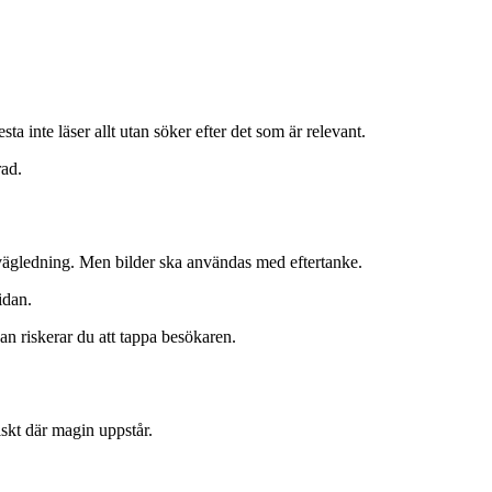
ta inte läser allt utan söker efter det som är relevant.
rad.
 vägledning. Men bilder ska användas med eftertanke.
idan.
an riskerar du att tappa besökaren.
iskt där magin uppstår.