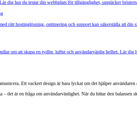
ig hur du testar din webbplats för tillgänglighet, upptäcker bristerna i
ng
med rätt hostinglösning, optimering och support kan säkerställa att din 
lar om att skapa en tydlig, luftig och användarvänlig helhet. Lär dig h
unicera. Ett vackert design är bara lyckat om det hjälper användaren at
fråga – det är en fråga om användarvänlighet. När du hittar den balanse