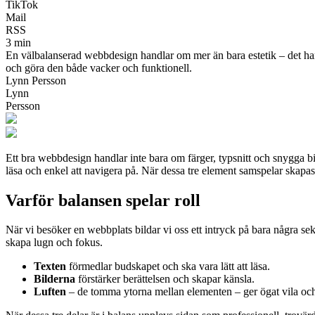
TikTok
Mail
RSS
3 min
En välbalanserad webbdesign handlar om mer än bara estetik – det hand
och göra den både vacker och funktionell.
Lynn Persson
Lynn
Persson
Ett bra webbdesign handlar inte bara om färger, typsnitt och snygga bi
läsa och enkel att navigera på. När dessa tre element samspelar skapas e
Varför balansen spelar roll
När vi besöker en webbplats bildar vi oss ett intryck på bara några seku
skapa lugn och fokus.
Texten
förmedlar budskapet och ska vara lätt att läsa.
Bilderna
förstärker berättelsen och skapar känsla.
Luften
– de tomma ytorna mellan elementen – ger ögat vila och h