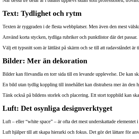
När dessa tre delar är i balans upplevs sidan som professionell, trovä
Text: Tydlighet och rytm
Texten är ryggraden i de flesta webbplatser. Men även den mest välskr
Använd korta stycken, tydliga rubriker och punktlistor där det passar. De
Välj ett typsnitt som är lättläst på skärm och se till att radavståndet är 
Bilder: Mer än dekoration
Bilder kan förvandla en torr sida till en levande upplevelse. De kan
En bild utan tydlig koppling till innehållet kan distrahera mer än den h
Tänk också på bildens storlek och placering. Ett stort toppbild kan ska
Luft: Det osynliga designverktyget
Luft – eller “white space” – är ofta det mest underskattade elementet i
Luft hjälper till att skapa hierarki och fokus. Det gör det lättare för 