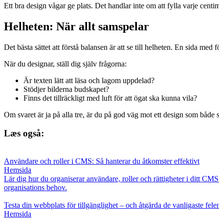
Ett bra design vågar ge plats. Det handlar inte om att fylla varje centim
Helheten: När allt samspelar
Det bästa sättet att förstå balansen är att se till helheten. En sida m
När du designar, ställ dig själv frågorna:
Är texten lätt att läsa och lagom uppdelad?
Stödjer bilderna budskapet?
Finns det tillräckligt med luft för att ögat ska kunna vila?
Om svaret är ja på alla tre, är du på god väg mot ett design som både s
Læs også:
Användare och roller i CMS: Så hanterar du åtkomster effektivt
Hemsida
Lär dig hur du organiserar användare, roller och rättigheter i ditt CMS
organisations behov.
Testa din webbplats för tillgänglighet – och åtgärda de vanligaste fele
Hemsida