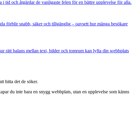
 tid och åtgärdar de vanligaste felen för en bättre upplevelse för alla.
sida förblir snabb, säker och tillgänglig – oavsett hur många besökare
ur rätt balans mellan text, bilder och tomrum kan lyfta din webbplats
t hitta det de söker.
n skapar du inte bara en snygg webbplats, utan en upplevelse som känns