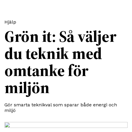
Hjälp
Grön it: Så väljer
du teknik med
omtanke för
miljön
Gör smarta teknikval som sparar både energi och
miljö