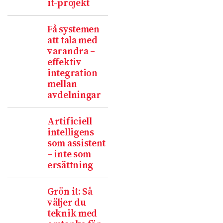
it-projekt
Få systemen
att tala med
varandra –
effektiv
integration
mellan
avdelningar
Artificiell
intelligens
som assistent
– inte som
ersättning
Grön it: Så
väljer du
teknik med