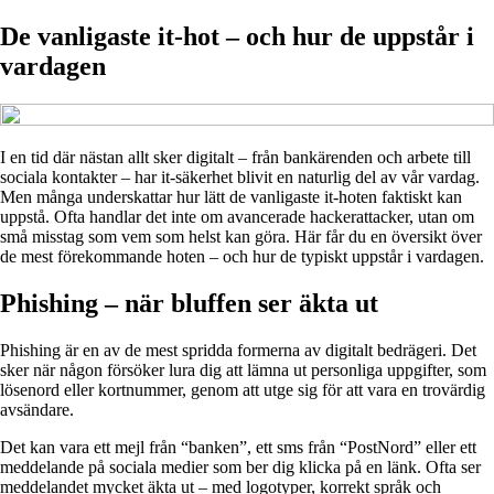
De vanligaste it-hot – och hur de uppstår i
vardagen
I en tid där nästan allt sker digitalt – från bankärenden och arbete till
sociala kontakter – har it-säkerhet blivit en naturlig del av vår vardag.
Men många underskattar hur lätt de vanligaste it-hoten faktiskt kan
uppstå. Ofta handlar det inte om avancerade hackerattacker, utan om
små misstag som vem som helst kan göra. Här får du en översikt över
de mest förekommande hoten – och hur de typiskt uppstår i vardagen.
Phishing – när bluffen ser äkta ut
Phishing är en av de mest spridda formerna av digitalt bedrägeri. Det
sker när någon försöker lura dig att lämna ut personliga uppgifter, som
lösenord eller kortnummer, genom att utge sig för att vara en trovärdig
avsändare.
Det kan vara ett mejl från “banken”, ett sms från “PostNord” eller ett
meddelande på sociala medier som ber dig klicka på en länk. Ofta ser
meddelandet mycket äkta ut – med logotyper, korrekt språk och