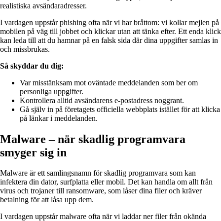
realistiska avsändaradresser.
I vardagen uppstår phishing ofta när vi har bråttom: vi kollar mejlen på
mobilen på väg till jobbet och klickar utan att tänka efter. Ett enda klick
kan leda till att du hamnar på en falsk sida där dina uppgifter samlas in
och missbrukas.
Så skyddar du dig:
Var misstänksam mot oväntade meddelanden som ber om
personliga uppgifter.
Kontrollera alltid avsändarens e-postadress noggrant.
Gå själv in på företagets officiella webbplats istället för att klicka
på länkar i meddelanden.
Malware – när skadlig programvara
smyger sig in
Malware är ett samlingsnamn för skadlig programvara som kan
infektera din dator, surfplatta eller mobil. Det kan handla om allt från
virus och trojaner till ransomware, som låser dina filer och kräver
betalning för att låsa upp dem.
I vardagen uppstår malware ofta när vi laddar ner filer från okända