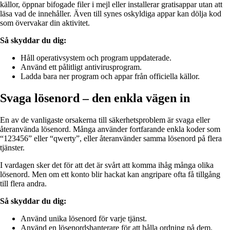
källor, öppnar bifogade filer i mejl eller installerar gratisappar utan att
läsa vad de innehåller. Även till synes oskyldiga appar kan dölja kod
som övervakar din aktivitet.
Så skyddar du dig:
Håll operativsystem och program uppdaterade.
Använd ett pålitligt antivirusprogram.
Ladda bara ner program och appar från officiella källor.
Svaga lösenord – den enkla vägen in
En av de vanligaste orsakerna till säkerhetsproblem är svaga eller
återanvända lösenord. Många använder fortfarande enkla koder som
“123456” eller “qwerty”, eller återanvänder samma lösenord på flera
tjänster.
I vardagen sker det för att det är svårt att komma ihåg många olika
lösenord. Men om ett konto blir hackat kan angripare ofta få tillgång
till flera andra.
Så skyddar du dig:
Använd unika lösenord för varje tjänst.
Använd en lösenordshanterare för att hålla ordning på dem.