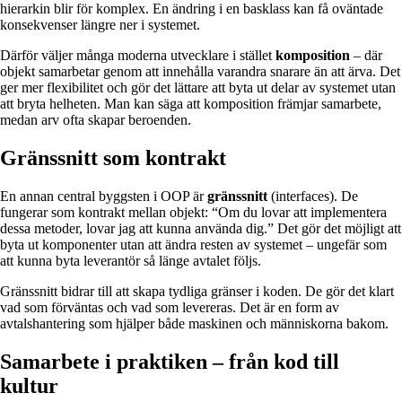
hierarkin blir för komplex. En ändring i en basklass kan få oväntade
konsekvenser längre ner i systemet.
Därför väljer många moderna utvecklare i stället
komposition
– där
objekt samarbetar genom att innehålla varandra snarare än att ärva. Det
ger mer flexibilitet och gör det lättare att byta ut delar av systemet utan
att bryta helheten. Man kan säga att komposition främjar samarbete,
medan arv ofta skapar beroenden.
Gränssnitt som kontrakt
En annan central byggsten i OOP är
gränssnitt
(interfaces). De
fungerar som kontrakt mellan objekt: “Om du lovar att implementera
dessa metoder, lovar jag att kunna använda dig.” Det gör det möjligt att
byta ut komponenter utan att ändra resten av systemet – ungefär som
att kunna byta leverantör så länge avtalet följs.
Gränssnitt bidrar till att skapa tydliga gränser i koden. De gör det klart
vad som förväntas och vad som levereras. Det är en form av
avtalshantering som hjälper både maskinen och människorna bakom.
Samarbete i praktiken – från kod till
kultur