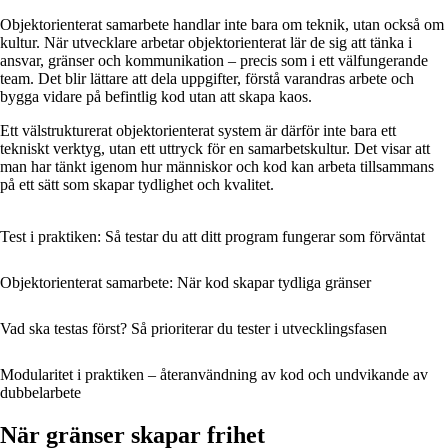
Objektorienterat samarbete handlar inte bara om teknik, utan också om
kultur. När utvecklare arbetar objektorienterat lär de sig att tänka i
ansvar, gränser och kommunikation – precis som i ett välfungerande
team. Det blir lättare att dela uppgifter, förstå varandras arbete och
bygga vidare på befintlig kod utan att skapa kaos.
Ett välstrukturerat objektorienterat system är därför inte bara ett
tekniskt verktyg, utan ett uttryck för en samarbetskultur. Det visar att
man har tänkt igenom hur människor och kod kan arbeta tillsammans
på ett sätt som skapar tydlighet och kvalitet.
Test i praktiken: Så testar du att ditt program fungerar som förväntat
Objektorienterat samarbete: När kod skapar tydliga gränser
Vad ska testas först? Så prioriterar du tester i utvecklingsfasen
Modularitet i praktiken – återanvändning av kod och undvikande av
dubbelarbete
När gränser skapar frihet