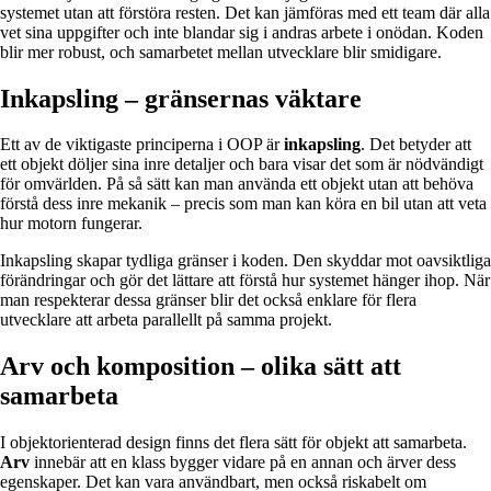
systemet utan att förstöra resten. Det kan jämföras med ett team där alla
vet sina uppgifter och inte blandar sig i andras arbete i onödan. Koden
blir mer robust, och samarbetet mellan utvecklare blir smidigare.
Inkapsling – gränsernas väktare
Ett av de viktigaste principerna i OOP är
inkapsling
. Det betyder att
ett objekt döljer sina inre detaljer och bara visar det som är nödvändigt
för omvärlden. På så sätt kan man använda ett objekt utan att behöva
förstå dess inre mekanik – precis som man kan köra en bil utan att veta
hur motorn fungerar.
Inkapsling skapar tydliga gränser i koden. Den skyddar mot oavsiktliga
förändringar och gör det lättare att förstå hur systemet hänger ihop. När
man respekterar dessa gränser blir det också enklare för flera
utvecklare att arbeta parallellt på samma projekt.
Arv och komposition – olika sätt att
samarbeta
I objektorienterad design finns det flera sätt för objekt att samarbeta.
Arv
innebär att en klass bygger vidare på en annan och ärver dess
egenskaper. Det kan vara användbart, men också riskabelt om