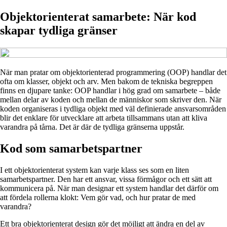
Objektorienterat samarbete: När kod
skapar tydliga gränser
När man pratar om objektorienterad programmering (OOP) handlar det
ofta om klasser, objekt och arv. Men bakom de tekniska begreppen
finns en djupare tanke: OOP handlar i hög grad om samarbete – både
mellan delar av koden och mellan de människor som skriver den. När
koden organiseras i tydliga objekt med väl definierade ansvarsområden
blir det enklare för utvecklare att arbeta tillsammans utan att kliva
varandra på tårna. Det är där de tydliga gränserna uppstår.
Kod som samarbetspartner
I ett objektorienterat system kan varje klass ses som en liten
samarbetspartner. Den har ett ansvar, vissa förmågor och ett sätt att
kommunicera på. När man designar ett system handlar det därför om
att fördela rollerna klokt: Vem gör vad, och hur pratar de med
varandra?
Ett bra objektorienterat design gör det möjligt att ändra en del av